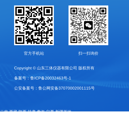
官方手机站
扫一扫询价
Copyright © 山东三体仪器有限公司 版权所有
备案号：鲁ICP备20032463号-1
公安备案号：鲁公网安备37070002001115号
,云南,西藏,陕西,甘肃,青海,宁夏,新疆等地