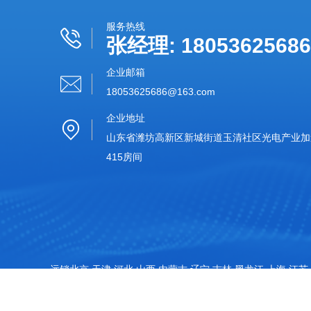
服务热线
张经理: 18053625686
企业邮箱
18053625686@163.com‬
企业地址
山东省潍坊高新区新城街道玉清社区光电产业加速
415房间
远销北京,天津,河北,山西,内蒙古,辽宁,吉林,黑龙江,上海,江苏,
特别声明：本站部分内容来自于网络，如有侵权嫌疑，请立