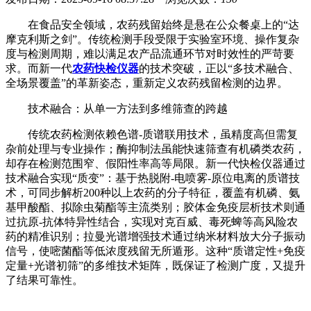
在食品安全领域，农药残留始终是悬在公众餐桌上的“达
摩克利斯之剑”。传统检测手段受限于实验室环境、操作复杂
度与检测周期，难以满足农产品流通环节对时效性的严苛要
求。而新一代
农药快检仪器
的技术突破，正以“多技术融合、
全场景覆盖”的革新姿态，重新定义农药残留检测的边界。
技术融合：从单一方法到多维筛查的跨越
传统农药检测依赖色谱-质谱联用技术，虽精度高但需复
杂前处理与专业操作；酶抑制法虽能快速筛查有机磷类农药，
却存在检测范围窄、假阳性率高等局限。新一代快检仪器通过
技术融合实现“质变”：基于热脱附-电喷雾-原位电离的质谱技
术，可同步解析200种以上农药的分子特征，覆盖有机磷、氨
基甲酸酯、拟除虫菊酯等主流类别；胶体金免疫层析技术则通
过抗原-抗体特异性结合，实现对克百威、毒死蜱等高风险农
药的精准识别；拉曼光谱增强技术通过纳米材料放大分子振动
信号，使嘧菌酯等低浓度残留无所遁形。这种“质谱定性+免疫
定量+光谱初筛”的多维技术矩阵，既保证了检测广度，又提升
了结果可靠性。