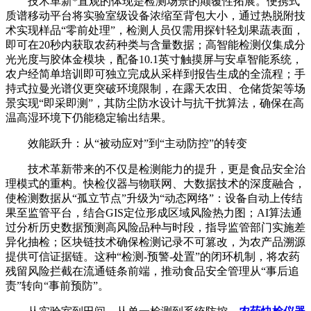
技术革新*直观的体现是检测场景的颠覆性拓展。便携式
质谱移动平台将实验室级设备浓缩至背包大小，通过热脱附技
术实现样品“零前处理”，检测人员仅需用探针轻划果蔬表面，
即可在20秒内获取农药种类与含量数据；高智能检测仪集成分
光光度与胶体金模块，配备10.1英寸触摸屏与安卓智能系统，
农户经简单培训即可独立完成从采样到报告生成的全流程；手
持式拉曼光谱仪更突破环境限制，在露天农田、仓储货架等场
景实现“即采即测”，其防尘防水设计与抗干扰算法，确保在高
温高湿环境下仍能稳定输出结果。
效能跃升：从“被动应对”到“主动防控”的转变
技术革新带来的不仅是检测能力的提升，更是食品安全治
理模式的重构。快检仪器与物联网、大数据技术的深度融合，
使检测数据从“孤立节点”升级为“动态网络”：设备自动上传结
果至监管平台，结合GIS定位形成区域风险热力图；AI算法通
过分析历史数据预测高风险品种与时段，指导监管部门实施差
异化抽检；区块链技术确保检测记录不可篡改，为农产品溯源
提供可信证据链。这种“检测-预警-处置”的闭环机制，将农药
残留风险拦截在流通链条前端，推动食品安全管理从“事后追
责”转向“事前预防”。