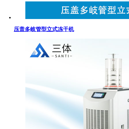
压盖多岐管型立式冻干机