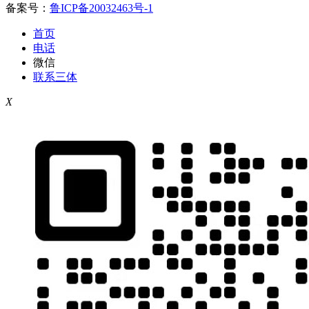
备案号：
鲁ICP备20032463号-1
首页
电话
微信
联系三体
X