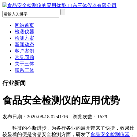
网站首页
检测仪器
检测方案
新闻动态
客户案例
常见问题
关于三体
联系三体
行业新闻
食品安全检测仪的应用优势
发布日期：2020-08-18 02:41:16 浏览次数：
1639
科技的不断进步，为各行各业的展开带来了快捷，效果比
较显着的便是食品安全检测方面，研发了
食品安全检测仪器
，