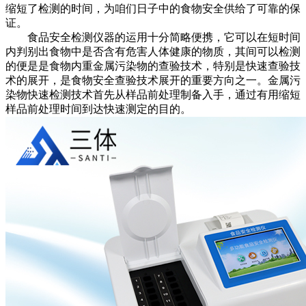
缩短了检测的时间，为咱们日子中的食物安全供给了可靠的保
证。
食品安全检测仪器的运用十分简略便携，它可以在短时间
内判别出食物中是否含有危害人体健康的物质，其间可以检测
的便是是食物内重金属污染物的查验技术，特别是快速查验技
术的展开，是食物安全查验技术展开的重要方向之一。金属污
染物快速检测技术首先从样品前处理制备入手，通过有用缩短
样品前处理时间到达快速测定的目的。