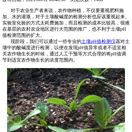
对于农业生产者来说，农作物种植，不仅要重视肥料施
加、水的灌溉，对于土壤酸碱度的检测分析也应该重视起来。
实验室化验的方式太耗费施加，而且检测的成本比较高，很难
在基层的农村农业地区进行大范围的推广，也不利于土壤pH
值检测范围的扩大。
现阶段，我们可以通过一些专业的
土壤pH值检测仪
器对土
壤中的酸碱度进行检测，以便在发现pH值异常或者不适宜相
关农作物生长的时候，通过人工干预等方式合理的将pH值调
节到适宜农作物生长的浓度范围内。