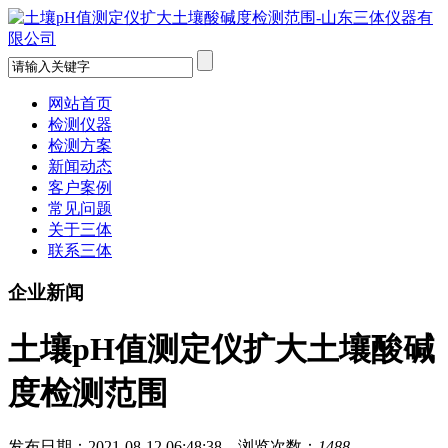
网站首页
检测仪器
检测方案
新闻动态
客户案例
常见问题
关于三体
联系三体
企业新闻
土壤pH值测定仪扩大土壤酸碱
度检测范围
发布日期：2021-08-12 06:48:38 浏览次数：
1488