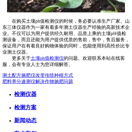
在购买土壤ph值检测仪的时候，务必要认准生产厂家。山
东三体仪器作为一家有着多年测土仪器生产经验的高新技术企
业。不仅可以为用户提供经久耐用、品质上乘的土壤pH值检
测设备，而且还能为用户提供优质的售前，售中，售后服务，
保证用户在有着良好购物体验的同时，也能使用到高性价比专
业测土仪器。
更多关于
土壤ph值检测仪
的问题。欢迎联系本站在线客
服，会有专业人士为您详细解答。
测土配方施肥仪改变传统种植方式
肥料养分速测仪解决作物施肥问题
检测仪器
检测方案
新闻动态