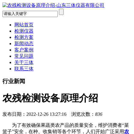
网站首页
检测仪器
检测方案
新闻动态
客户案例
常见问题
关于三体
联系三体
行业新闻
农残检测设备原理介绍
发布日期：2022-12-26 13:27:16 浏览次数：
836
为了有效确保果蔬类农产品的质量安全，维护消费者“菜
篮子”安全，在种、收集销等各个环节，人们开始广泛采用
农