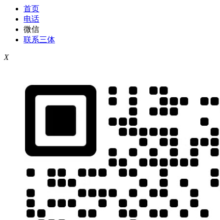
首页
电话
微信
联系三体
X