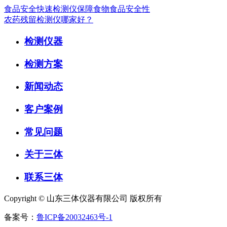
食品安全快速检测仪保障食物食品安全性
农药残留检测仪哪家好？
检测仪器
检测方案
新闻动态
客户案例
常见问题
关于三体
联系三体
Copyright © 山东三体仪器有限公司 版权所有
备案号：
鲁ICP备20032463号-1