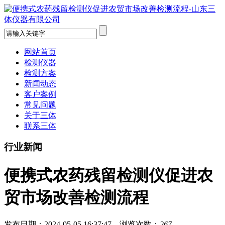
网站首页
检测仪器
检测方案
新闻动态
客户案例
常见问题
关于三体
联系三体
行业新闻
便携式农药残留检测仪促进农
贸市场改善检测流程
发布日期：2024-05-05 16:37:47 浏览次数：
267