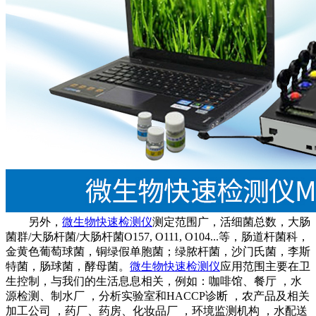
另外，
微生物快速检测仪
测定范围广，活细菌总数，大肠
菌群/大肠杆菌/大肠杆菌O157, O111, O104...等，肠道杆菌科，
金黄色葡萄球菌，铜绿假单胞菌；绿脓杆菌，沙门氏菌，李斯
特菌，肠球菌，酵母菌。
微生物快速检测仪
应用范围主要在卫
生控制，与我们的生活息息相关，例如：咖啡馆、餐厅 ，水
源检测、制水厂 ，分析实验室和HACCP诊断 ，农产品及相关
加工公司 ，药厂、药房、化妆品厂 ，环境监测机构 ，水配送