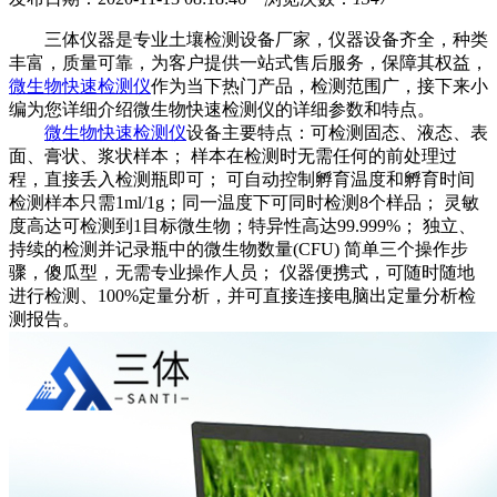
三体仪器是专业土壤检测设备厂家，仪器设备齐全，种类
丰富，质量可靠，为客户提供一站式售后服务，保障其权益，
微生物快速检测仪
作为当下热门产品，检测范围广，接下来小
编为您详细介绍微生物快速检测仪的详细参数和特点。
微生物快速检测仪
设备主要特点：可检测固态、液态、表
面、膏状、浆状样本； 样本在检测时无需任何的前处理过
程，直接丢入检测瓶即可； 可自动控制孵育温度和孵育时间
检测样本只需1ml/1g；同一温度下可同时检测8个样品； 灵敏
度高达可检测到1目标微生物；特异性高达99.999%； 独立、
持续的检测并记录瓶中的微生物数量(CFU) 简单三个操作步
骤，傻瓜型，无需专业操作人员； 仪器便携式，可随时随地
进行检测、100%定量分析，并可直接连接电脑出定量分析检
测报告。