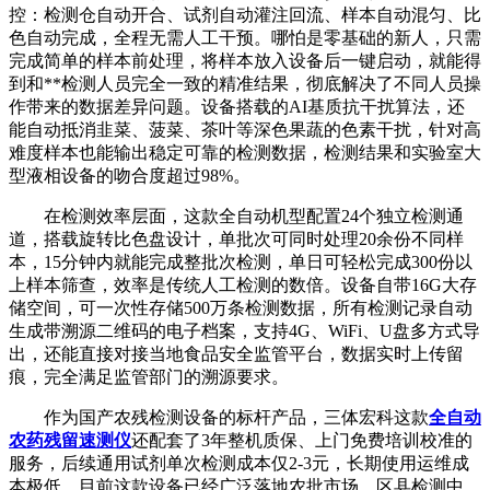
控：检测仓自动开合、试剂自动灌注回流、样本自动混匀、比
色自动完成，全程无需人工干预。哪怕是零基础的新人，只需
完成简单的样本前处理，将样本放入设备后一键启动，就能得
到和**检测人员完全一致的精准结果，彻底解决了不同人员操
作带来的数据差异问题。设备搭载的AI基质抗干扰算法，还
能自动抵消韭菜、菠菜、茶叶等深色果蔬的色素干扰，针对高
难度样本也能输出稳定可靠的检测数据，检测结果和实验室大
型液相设备的吻合度超过98%。
在检测效率层面，这款全自动机型配置24个独立检测通
道，搭载旋转比色盘设计，单批次可同时处理20余份不同样
本，15分钟内就能完成整批次检测，单日可轻松完成300份以
上样本筛查，效率是传统人工检测的数倍。设备自带16G大存
储空间，可一次性存储500万条检测数据，所有检测记录自动
生成带溯源二维码的电子档案，支持4G、WiFi、U盘多方式导
出，还能直接对接当地食品安全监管平台，数据实时上传留
痕，完全满足监管部门的溯源要求。
作为国产农残检测设备的标杆产品，三体宏科这款
全自动
农药残留速测仪
还配套了3年整机质保、上门免费培训校准的
服务，后续通用试剂单次检测成本仅2-3元，长期使用运维成
本极低。目前这款设备已经广泛落地农批市场、区县检测中