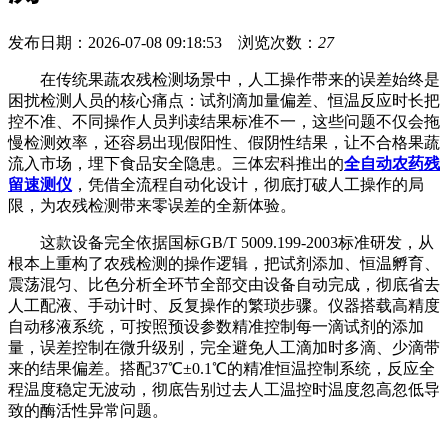
发布日期：2026-07-08 09:18:53 浏览次数：
27
在传统果蔬农残检测场景中，人工操作带来的误差始终是
困扰检测人员的核心痛点：试剂滴加量偏差、恒温反应时长把
控不准、不同操作人员判读结果标准不一，这些问题不仅会拖
慢检测效率，还容易出现假阳性、假阴性结果，让不合格果蔬
流入市场，埋下食品安全隐患。三体宏科推出的
全自动农药残
留速测仪
，凭借全流程自动化设计，彻底打破人工操作的局
限，为农残检测带来零误差的全新体验。
这款设备完全依据国标GB/T 5009.199-2003标准研发，从
根本上重构了农残检测的操作逻辑，把试剂添加、恒温孵育、
震荡混匀、比色分析全环节全部交由设备自动完成，彻底省去
人工配液、手动计时、反复操作的繁琐步骤。仪器搭载高精度
自动移液系统，可按照预设参数精准控制每一滴试剂的添加
量，误差控制在微升级别，完全避免人工滴加时多滴、少滴带
来的结果偏差。搭配37℃±0.1℃的精准恒温控制系统，反应全
程温度稳定无波动，彻底告别过去人工温控时温度忽高忽低导
致的酶活性异常问题。