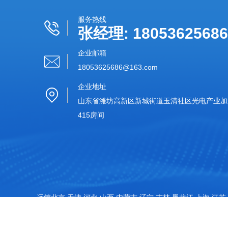
服务热线
张经理: 18053625686
企业邮箱
18053625686@163.com‬
企业地址
山东省潍坊高新区新城街道玉清社区光电产业加速
415房间
远销北京,天津,河北,山西,内蒙古,辽宁,吉林,黑龙江,上海,江苏,
特别声明：本站部分内容来自于网络，如有侵权嫌疑，请立