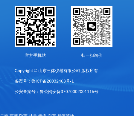
官方手机站
扫一扫询价
Copyright © 山东三体仪器有限公司 版权所有
备案号：鲁ICP备20032463号-1
公安备案号：鲁公网安备37070002001115号
,云南,西藏,陕西,甘肃,青海,宁夏,新疆等地