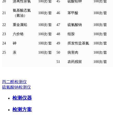
20
100次/套
45
100次/套
游离性余氯
硫酸铝钾
氨基酸态氮
21
100次/套
46
100次/套
苯甲酸
（酱油）
22
100次/套
47
100次/套
重金属铅
硫氰酸钠
23
100次/套
48
组胺
100次/套
六价铬
24
100次/套
49
100次/套
砷
挥发性盐基氮
25
汞
100次/套
50
100次/套
病害肉
51
100次/套
农药残留
丙二醛检测仪
硫氰酸钠检测仪
检测仪器
检测方案