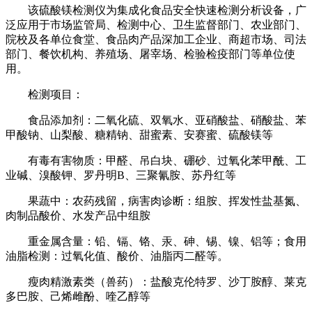
该硫酸镁检测仪为集成化食品安全快速检测分析设备，广
泛应用于市场监管局、检测中心、卫生监督部门、农业部门、
院校及各单位食堂、食品肉产品深加工企业、商超市场、司法
部门、餐饮机构、养殖场、屠宰场、检验检疫部门等单位使
用。
检测项目：
食品添加剂：二氧化硫、双氧水、亚硝酸盐、硝酸盐、苯
甲酸钠、山梨酸、糖精钠、甜蜜素、安赛蜜、硫酸镁等
有毒有害物质：甲醛、吊白块、硼砂、过氧化苯甲酰、工
业碱、溴酸钾、罗丹明B、三聚氰胺、苏丹红等
果蔬中：农药残留，病害肉诊断：组胺、挥发性盐基氮、
肉制品酸价、水发产品中组胺
重金属含量：铅、镉、铬、汞、砷、锡、镍、铝等；食用
油脂检测：过氧化值、酸价、油脂丙二醛等。
瘦肉精激素类（兽药）：盐酸克伦特罗、沙丁胺醇、莱克
多巴胺、己烯雌酚、喹乙醇等