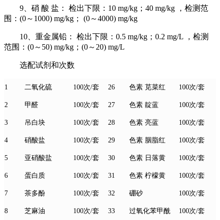
9、硝 酸 盐： 检出下限：10 mg/kg；40 mg/kg ，检测范
围：(0～1000) mg/kg； (0～4000) mg/kg
10、重金属铅： 检出下限：0.5 mg/kg；0.2 mg/L ，检测
范围：(0～50) mg/kg；(0～20) mg/L
选配试剂和次数
1
100次/套
26
色素
苋菜红
100次/套
二氧化硫
2
100次/套
27
色素
靛蓝
100次/套
甲醛
3
100次/套
28
色素
亮蓝
100次/套
吊白块
4
100次/套
29
色素
胭脂红
100次/套
硝酸盐
5
100次/套
30
色素
日落黄
100次/套
亚硝酸盐
6
100次/套
31
色素
柠檬黄
100次/套
蛋白质
7
100次/套
32
100次/套
茶多酚
硼砂
8
100次/套
33
100次/套
芝麻油
过氧化苯甲酰