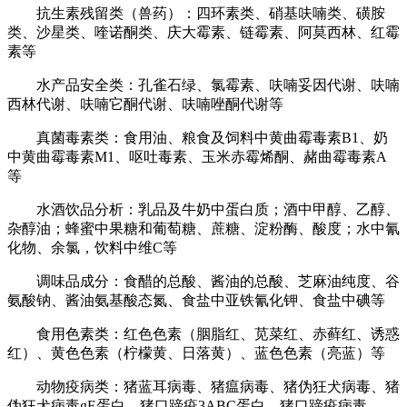
抗生素残留类（兽药）：四环素类、硝基呋喃类、磺胺
类、沙星类、喹诺酮类、庆大霉素、链霉素、阿莫西林、红霉
素等
水产品安全类：孔雀石绿、氯霉素、呋喃妥因代谢、呋喃
西林代谢、呋喃它酮代谢、呋喃唑酮代谢等
真菌毒素类：食用油、粮食及饲料中黄曲霉毒素B1、奶
中黄曲霉毒素M1、呕吐毒素、玉米赤霉烯酮、赭曲霉毒素A
等
水酒饮品分析：乳品及牛奶中蛋白质；酒中甲醇、乙醇、
杂醇油；蜂蜜中果糖和葡萄糖、蔗糖、淀粉酶、酸度；水中氰
化物、余氯，饮料中维C等
调味品成分：食醋的总酸、酱油的总酸、芝麻油纯度、谷
氨酸钠、酱油氨基酸态氮、食盐中亚铁氰化钾、食盐中碘等
食用色素类：红色色素（胭脂红、苋菜红、赤藓红、诱惑
红）、黄色色素（柠檬黄、日落黄）、蓝色色素（亮蓝）等
动物疫病类：猪蓝耳病毒、猪瘟病毒、猪伪狂犬病毒、猪
伪狂犬病毒gE蛋白、猪口蹄疫3ABC蛋白、猪口蹄疫病毒