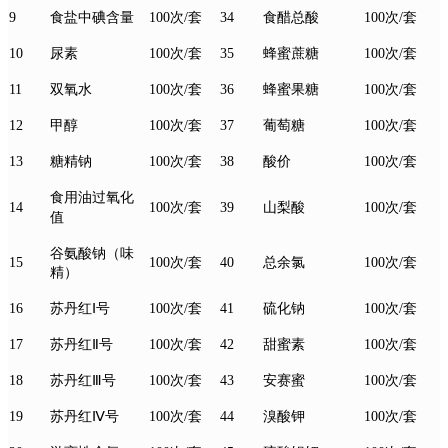
9
100次/套
34
100次/套
食盐中碘含量
食醋总酸
10
100次/套
35
100次/套
尿素
蜂蜜蔗糖
11
100次/套
36
100次/套
双氧水
蜂蜜果糖
12
100次/套
37
100次/套
甲醇
葡萄糖
13
100次/套
38
酸价
100次/套
糖精钠
食用油过氧化
14
100次/套
39
100次/套
山梨酸
值
谷氨酸钠（味
15
100次/套
40
100次/套
总余氯
精）
16
Ⅰ
100次/套
41
100次/套
苏丹红
号
硫化钠
17
Ⅱ
100次/套
42
100次/套
苏丹红
号
甜蜜素
18
Ⅲ
100次/套
43
100次/套
苏丹红
号
安赛蜜
19
Ⅳ
100次/套
44
100次/套
苏丹红
号
溴酸钾