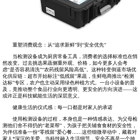
重塑消费观念：从“追求新鲜”到“安全优先”
当检测设备成为厨房常备工具，消费者的选择标准也在悄
然改变。过去挑选果蔬侧重外观、价格，如今更多人会考
虑“是否容易清洗”“农药残留风险高低”。这种转变倒逼市场优
化供应链：超市开始标注“低残留”果蔬，生鲜电商推出“检测
达标”专区，农户也主动采用绿色种植方式。一台小设备的普
及，竟推动整个食品行业向更透明、更安全的方向演进——这
或许正是科技赋能生活的深层意义。
健康生活的仪式感：每一口都是对家人的承诺
使用检测设备的过程，本身也是一种情感表达。为父母检
测他们舍不得扔的“老菜帮”，为孩子把关辅食食材的安全性，
为伴侣准备一份“零残留”爱心餐……这些细微举动中，藏着对
家人*深沉的关爱。当科技融入生活细节，安全不再是一个抽