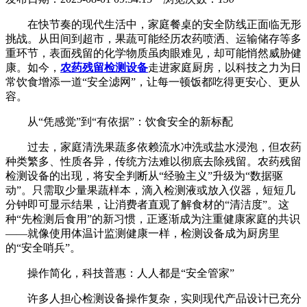
在快节奏的现代生活中，家庭餐桌的安全防线正面临无形
挑战。从田间到超市，果蔬可能经历农药喷洒、运输储存等多
重环节，表面残留的化学物质虽肉眼难见，却可能悄然威胁健
康。如今，
农药残留检测设备
走进家庭厨房，以科技之力为日
常饮食增添一道“安全滤网”，让每一顿饭都吃得更安心、更从
容。
从“凭感觉”到“有依据”：饮食安全的新标配
过去，家庭清洗果蔬多依赖流水冲洗或盐水浸泡，但农药
种类繁多、性质各异，传统方法难以彻底去除残留。农药残留
检测设备的出现，将安全判断从“经验主义”升级为“数据驱
动”。只需取少量果蔬样本，滴入检测液或放入仪器，短短几
分钟即可显示结果，让消费者直观了解食材的“清洁度”。这
种“先检测后食用”的新习惯，正逐渐成为注重健康家庭的共识
——就像使用体温计监测健康一样，检测设备成为厨房里
的“安全哨兵”。
操作简化，科技普惠：人人都是“安全管家”
许多人担心检测设备操作复杂，实则现代产品设计已充分