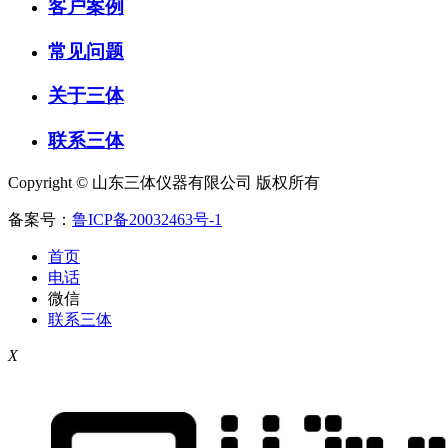
客户案例
常见问题
关于三体
联系三体
Copyright © 山东三体仪器有限公司 版权所有
备案号：
鲁ICP备20032463号-1
首页
电话
微信
联系三体
X