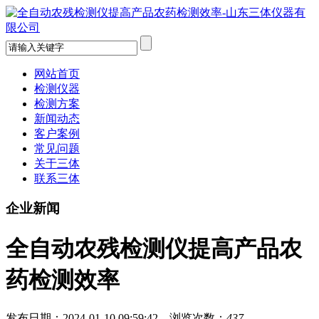
网站首页
检测仪器
检测方案
新闻动态
客户案例
常见问题
关于三体
联系三体
企业新闻
全自动农残检测仪提高产品农
药检测效率
发布日期：2024-01-10 09:59:42 浏览次数：
437