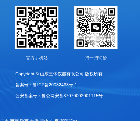
官方手机站
扫一扫询价
Copyright © 山东三体仪器有限公司 版权所有
备案号：鲁ICP备20032463号-1
公安备案号：鲁公网安备37070002001115号
,云南,西藏,陕西,甘肃,青海,宁夏,新疆等地