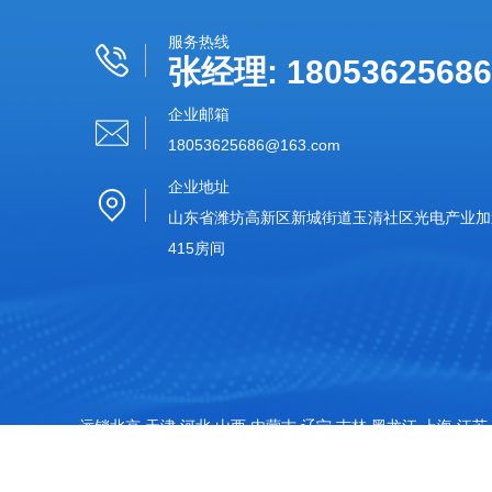
服务热线
张经理: 18053625686
企业邮箱
18053625686@163.com‬
企业地址
山东省潍坊高新区新城街道玉清社区光电产业加速
415房间
远销北京,天津,河北,山西,内蒙古,辽宁,吉林,黑龙江,上海,江苏,
特别声明：本站部分内容来自于网络，如有侵权嫌疑，请立