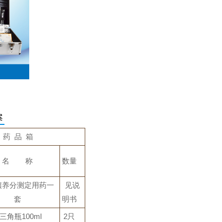
案
药 品 箱
名 称
数量
壤养分测定用药一
见说
套
明书
三角瓶100ml
2只