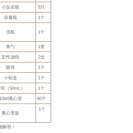
小反应瓶
9只
容量瓶
1个
洗瓶
1个
角勺
1套
定性滤纸
2盒
吸球
1个
小铝盒
1个
量筒（50mL）
1个
10ml离心管
40个
1个
离心管架
细解答！