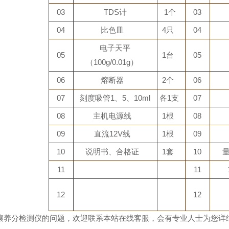
03
TDS计
1个
03
04
比色皿
4只
04
电子天平
05
1台
05
（100g/0.01g）
06
熔断器
2个
06
07
刻度吸管1、5、10ml
各1支
07
08
主机电源线
1根
08
09
直流12V线
1根
09
10
说明书、合格证
1套
10
11
11
12
12
分检测仪的问题，欢迎联系本站在线客服，会有专业人士为您详