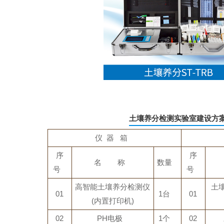
土壤养分检测实验室建设方
仪 器 箱
序
序
名 称
数量
号
号
高智能土壤养分检测仪
土
01
1台
01
(内置打印机)
02
PH电极
1个
02