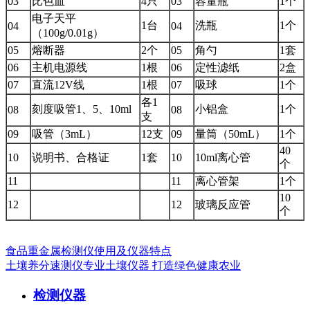
03
比色皿
4只
03
容量瓶
1个
电子天平
1台
洗瓶
1个
04
04
（100g/0.01g）
05
熔断器
2个
05
角勺
1套
06
主机电源线
1根
06
定性滤纸
2盒
07
直流12V线
1根
07
吸球
1个
各1
刻度吸管1、5、10ml
小铝盒
1个
08
08
支
09
吸管（3mL）
12支
09
量筒（50mL）
1个
40
10
说明书、合格证
1套
10
10ml离心管
个
11
11
离心管架
1个
10
12
12
玻璃反应管
个
食品重金属检测仪使用及仪器特点
土壤养分速测仪专业土壤仪器 打造绿色健康农业
检测仪器