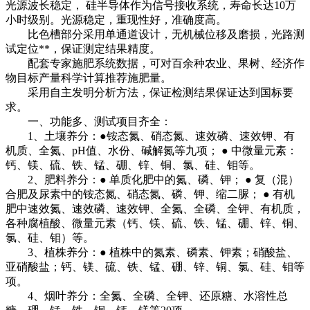
光源波长稳定， 硅半导体作为信号接收系统，寿命长达10万
小时级别。光源稳定，重现性好，准确度高。
比色槽部分采用单通道设计，无机械位移及磨损，光路测
试定位**，保证测定结果精度。
配套专家施肥系统数据，可对百余种农业、果树、经济作
物目标产量科学计算推荐施肥量。
采用自主发明分析方法，保证检测结果保证达到国标要
求。
一、功能多、测试项目齐全：
1、土壤养分：●铵态氮、硝态氮、速效磷、速效钾、有
机质、全氮、pH值、水份、碱解氮等九项； ● 中微量元素：
钙、镁、硫、铁、锰、硼、锌、铜、氯、硅、钼等。
2、肥料养分：● 单质化肥中的氮、磷、钾； ● 复（混）
合肥及尿素中的铵态氮、硝态氮、磷、钾、缩二脲； ● 有机
肥中速效氮、速效磷、速效钾、全氮、全磷、全钾、有机质，
各种腐植酸、微量元素（钙、镁、硫、铁、锰、硼、锌、铜、
氯、硅、钼）等。
3、植株养分：● 植株中的氮素、磷素、钾素；硝酸盐、
亚硝酸盐；钙、镁、硫、铁、锰、硼、锌、铜、氯、硅、钼等
项。
4、烟叶养分：全氮、全磷、全钾、还原糖、水溶性总