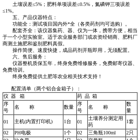
土壤误差≤5%；肥料单项误差≤0.5%，氮磷钾三项误差
≤1%。
五、产品仪器特点：
功能全：测试项目国内外*全（各类药剂均可选购）。
配套齐全：该仪器集药、器、仪为一体，携带方便，相当
于一个小型实验室。适于农业服务部门或农资经销商、肥料厂
商测土施肥和鉴别肥料真假。
操作简便、速度快捷，成品药剂开瓶即用，无须配置。
六、售后服务：
仪器整机质保五年，终身免费维修服务，免费邮寄仪器、
免费培训。
终身免费提供土肥等农业相关技术支持！
配置清单（两个铝合金箱子）：
仪 器 箱
药 品 箱
序
序
数
名 称
数量
名 称
号
号
量
土壤养分测定用
主机(内置打印机)
1台
1套
01
01
药
02
PH电极
1个
02
三角瓶100ml
2只