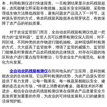
本，利用检测仪进行快速筛查。一旦检测结果显示农药残留超
标，农民能够立即采取补救措施，如延长安全间隔期、采取物
理或生物方法降低残留等，避免问题农产品流入下一环节。这
种源头管控的方式，将农药残留风险扼杀在萌芽状态，有效保
障了农产品的初始质量。
对于农业监管部门而言，全自动农药残留检测仪也是一把
得力的“监管利器”。监管人员可以携带检测仪深入田间，对不
同区域、不同种类的农作物进行随机抽检。这种现场即时检测
的方式，大大提高了监管效率，增强了监管的威慑力。监管部
门能够及时掌握农产品农药残留的总体情况，对存在问题的地
区和农户进行重点指导和整治，引导农业生产向规范化、标准
化方向发展。
全自动农药残留检测仪
在田间地头的广泛应用，是科技赋
能农业的生动体现。它以即时检测的优势，为农产品源头管控
提供了有力支撑，让每一颗果实、每一株蔬菜都能以安全、健
康的姿态走向市场，*终摆上消费者的餐桌。随着技术的不断
进步，相信全自动农药残留检测仪将在保障农产品质量安全方
面发挥更加重要的作用，为农业的可持续发展和人们的健康生
活保驾护航。