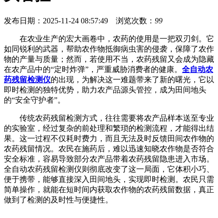
发布日期：2025-11-24 08:57:49 浏览次数：
99
在农业生产的宏大画卷中，农药的使用是一把双刃剑。它
如同锐利的武器，帮助农作物抵御病虫害的侵袭，保障了农作
物的产量与质量；然而，若使用不当，农药残留又会成为隐藏
在农产品中的“定时炸弹”，严重威胁消费者的健康。
全自动农
药残留检测仪
的出现，为解决这一难题带来了新的曙光，它以
即时检测的独特优势，助力农产品源头管控，成为田间地头
的“安全守护者”。
传统农药残留检测方式，往往需要将农产品样本送至专业
的实验室，经过复杂的前处理和繁琐的检测流程，才能得出结
果。这一过程不仅耗时费力，而且无法及时反馈田间农作物的
农药残留情况。农民在施药后，难以迅速知晓农作物是否符合
安全标准，容易导致部分农产品带着农药残留隐患进入市场。
全自动农药残留检测仪则彻底改变了这一局面，它体积小巧、
便于携带，能够直接深入田间地头，实现即时检测。农民只需
简单操作，就能在短时间内获取农作物的农药残留数据，真正
做到了检测的及时性与便捷性。