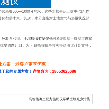
费500—1000分的水，这些水都是从土壤中供给;作
转化都需求水。其次，水分直接对土壤空气与热量状况起
、热联系和谐。
土壤墒情监测仪
低可检测3 层土壤温湿度状
抗旱调度计划，为正 确指挥抗旱救灾提供决议计划支持，
业方案，老客户更享优惠！
属于您的专属方案！
详情咨询：18053625686
高智能测土配方施肥仪帮助土壤减少污染