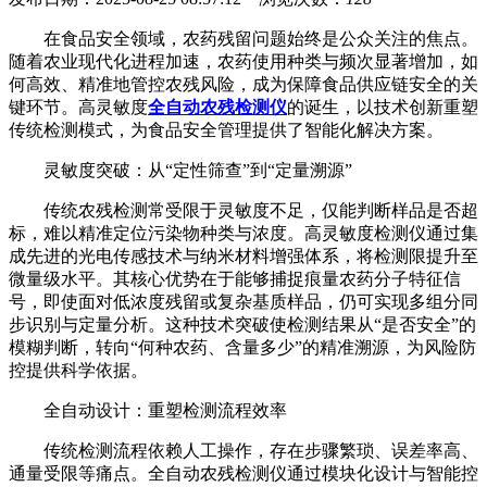
在食品安全领域，农药残留问题始终是公众关注的焦点。
随着农业现代化进程加速，农药使用种类与频次显著增加，如
何高效、精准地管控农残风险，成为保障食品供应链安全的关
键环节。高灵敏度
全自动农残检测仪
的诞生，以技术创新重塑
传统检测模式，为食品安全管理提供了智能化解决方案。
灵敏度突破：从“定性筛查”到“定量溯源”
传统农残检测常受限于灵敏度不足，仅能判断样品是否超
标，难以精准定位污染物种类与浓度。高灵敏度检测仪通过集
成先进的光电传感技术与纳米材料增强体系，将检测限提升至
微量级水平。其核心优势在于能够捕捉痕量农药分子特征信
号，即使面对低浓度残留或复杂基质样品，仍可实现多组分同
步识别与定量分析。这种技术突破使检测结果从“是否安全”的
模糊判断，转向“何种农药、含量多少”的精准溯源，为风险防
控提供科学依据。
全自动设计：重塑检测流程效率
传统检测流程依赖人工操作，存在步骤繁琐、误差率高、
通量受限等痛点。全自动农残检测仪通过模块化设计与智能控