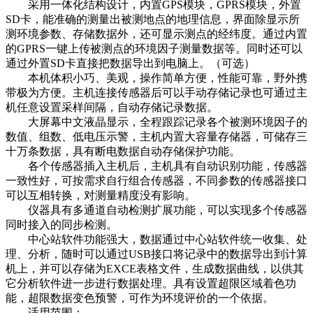
采用一体化结构设计，内置GPS模块，GPRS模块，外置
SD卡，能准确的测量出被测地点的地理信息，界面除显示所
测环境参数、存储数据外，还可显示测点的经纬度。通过内置
的GPRS一键上传被测点的环境因子测量数据等。同时还可以
通过外置SD卡直接把数据导出到电脑上。（可选）
本机体积小巧、美观，操作简单方便，性能可靠，野外携
带极为方便。主机连接传感器后可以手动存储记录也可通过主
机任意设置采样间隔，自动存储记录数据。
大屏幕中文液晶显示，全程跟踪记录各个被测环境因子的
数值、组数、低电压示警，主机内置大容量存储器，可储存三
十万条数据，具有断电数据自动存储保护功能。
各个传感器插入主机后，主机具有自动识别功能，传感器
一致性好，可按需求自行组合传感器，不同参数的传感器接口
可以互相转换，对测量精度没有影响。
仪器具有多通道自动检测扩展功能，可以实现多个传感器
同时接入的同步检测。
中心站软件功能强大，数据通过中心站软件统一收集、处
理、分析，随时可以通过USB接口将记录中的数据导出到计算
机上，并可以存储为EXCE表格文件，生成数据曲线，以供其
它分析软件进一步进行数据处理。具有设置超限区域着色功
能，超限数据变色预警，可作为环境评价的一个依据。
适用范围：