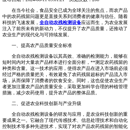
在当今社会，食品安全已成为全球关注的焦点，而农产品
中的农药残留问题更是直接关系到消费者的健康与信任。随着
科技的飞速发展，
全自动农残检测设备
应运而生，为农业发展
注入了前所未有的新动力，不仅提升了农产品质量，还推动了
农业生产的现代化与可持续发展。
一、提高农产品质量安全标准
全自动农残检测设备以其高效、准确的检测能力，能够在
短时间内对大量农产品样本进行全面分析，**测定农药残留的
种类和含量。这一技术的应用，使得农产品在进入市场前必须
经过严格的质量把关，有效避免了农药残留超标的产品流入市
场，从而保障了消费者的饮食安全。同时，这也促使农业生产
者更加注重农产品的质量安全，采取更加科学合理的种植管理
措施，减少农药使用，提升农产品的整体品质。
二、促进农业科技创新与产业升级
全自动农残检测设备的研发与应用，是农业科技创新的重
要成果之一。它融合了现代传感技术、信息处理技术和自动化
控制技术等多种先进技术，实现了对农产品农药残留的智能化