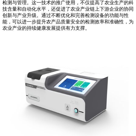
检测与管理。这一技术的推广使用，不仅提高了农业生产的科
技含量和自动化水平，还促进了农业产业链上下游企业的协同
创新与产业升级。通过不断优化和完善检测设备的功能与性
能，可以进一步提升农产品质量安全的检测效率和准确性，为
农业产业的持续健康发展提供有力支撑。