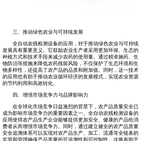
三、推动绿色农业与可持续发展
全自动农残检测设备的应用，对于推动绿色农业与可持续
发展具有重要意义。它鼓励农业生产者采用更加环保、生态的
种植方式和技术手段来减少农药的使用量。通过精准施药、生
物防治等措施来降低农药残留风险，不仅保护了生态环境和生
物多样性，还提高了农产品的品质和附加值。同时，这一技术
的应用也有助于推动农业循环经济的发展模式，实现农业资源
的节约利用和高效转化。
四、增强市场竞争力与品牌影响力
在全球化市场竞争日益激烈的背景下，农产品质量安全已
成为影响市场竞争力的重要因素之一。全自动农残检测设备的
应用使得农产品生产企业能够提供更加安全、健康的产品给消
费者从而增强市场竞争力。同时，通过建立健全的农产品质量
安全追溯体系可以实现对农产品生产、加工、流通等全链条的
监管和管理确保产品质量的可追溯性和可控制性。这将有助于