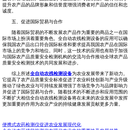
提升农产品的品牌形象和信誉度增强消费者对产品的信任和忠
诚度。
五、促进国际贸易与合作
随着国际贸易的不断发展农产品作为重要的商品之一在国
际市场上扮演着重要角色。全自动农残检测设备的应用可以确
保我国农产品出口符合国际标准和要求提高我国农产品在国际
市场上的竞争力和地位。同时，这一技术的应用也有助于加强
与国际农产品质量安全检测机构的交流与合作推动全球农产品
质量安全检测技术的共同发展和进步。
综上所述
全自动农残检测设备
为农业发展带来了新动力。
它提高了农产品质量安全标准促进了农业科技创新与产业升级
推动了绿色农业与可持续发展增强了市场竞争力与品牌影响力
并促进了国际贸易与合作。随着技术的不断进步和应用范围的
不断扩大相信全自动农残检测设备将在未来的农业发展中发挥
更加重要的作用为农业产业的持续健康发展贡献更多力量。
便携式农药检测仪促进农业发展现代化