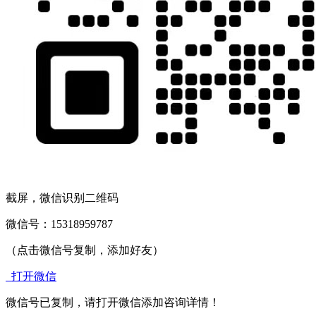
截屏，微信识别二维码
微信号：
15318959787
（点击微信号复制，添加好友）
打开微信
微信号已复制，请打开微信添加咨询详情！