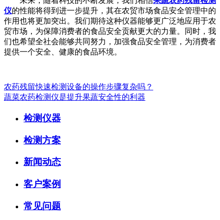
未来，随着科技的不断发展，我们相信
果蔬农药残留检测
仪
的性能将得到进一步提升，其在农贸市场食品安全管理中的
作用也将更加突出。我们期待这种仪器能够更广泛地应用于农
贸市场，为保障消费者的食品安全贡献更大的力量。同时，我
们也希望全社会能够共同努力，加强食品安全管理，为消费者
提供一个安全、健康的食品环境。
农药残留快速检测设备的操作步骤复杂吗？
蔬菜农药检测仪是提升果蔬安全性的利器
检测仪器
检测方案
新闻动态
客户案例
常见问题