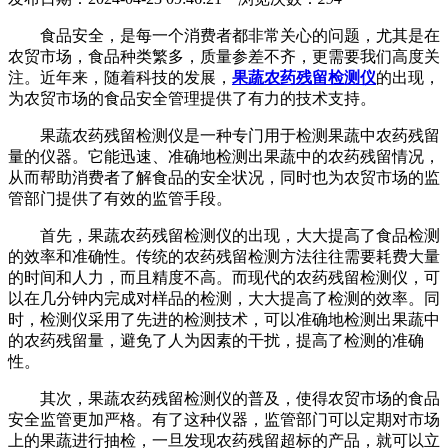
食品安全，是每一个消费者都非常关心的问题，尤其是在
农贸市场，食品种类繁多，质量参差不齐，更需要我们高度关
注。近年来，随着科技的发展，
果蔬农药残留检测仪
的出现，
为农贸市场的食品安全管理提供了有力的技术支持。
果蔬农药残留检测仪是一种专门用于检测果蔬中农药残留
量的仪器。它能迅速、准确地检测出果蔬中的农药残留情况，
从而帮助消费者了解食品的安全状况，同时也为农贸市场的监
管部门提供了有效的监管手段。
首先，果蔬农药残留检测仪的出现，大大提高了食品检测
的效率和准确性。传统的农药残留检测方法往往需要耗费大量
的时间和人力，而且精度不高。而现代的农药残留检测仪，可
以在几分钟内完成对样品的检测，大大提高了检测的效率。同
时，检测仪采用了先进的检测技术，可以准确地检测出果蔬中
的农药残留量，避免了人为因素的干扰，提高了检测的准确
性。
其次，果蔬农药残留检测仪的普及，使得农贸市场的食品
安全监管更加严格。有了这种仪器，监管部门可以定期对市场
上的果蔬进行抽检，一旦发现农药残留超标的产品，就可以立