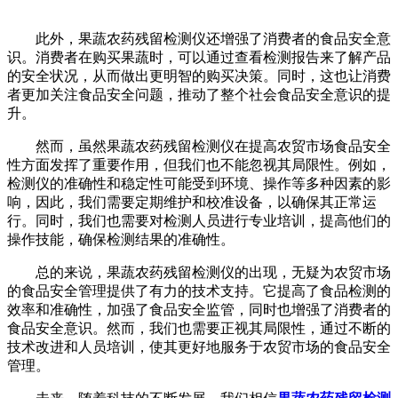
此外，果蔬农药残留检测仪还增强了消费者的食品安全意
识。消费者在购买果蔬时，可以通过查看检测报告来了解产品
的安全状况，从而做出更明智的购买决策。同时，这也让消费
者更加关注食品安全问题，推动了整个社会食品安全意识的提
升。
然而，虽然果蔬农药残留检测仪在提高农贸市场食品安全
性方面发挥了重要作用，但我们也不能忽视其局限性。例如，
检测仪的准确性和稳定性可能受到环境、操作等多种因素的影
响，因此，我们需要定期维护和校准设备，以确保其正常运
行。同时，我们也需要对检测人员进行专业培训，提高他们的
操作技能，确保检测结果的准确性。
总的来说，果蔬农药残留检测仪的出现，无疑为农贸市场
的食品安全管理提供了有力的技术支持。它提高了食品检测的
效率和准确性，加强了食品安全监管，同时也增强了消费者的
食品安全意识。然而，我们也需要正视其局限性，通过不断的
技术改进和人员培训，使其更好地服务于农贸市场的食品安全
管理。