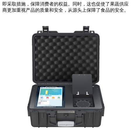
即采取措施，保障消费者的权益。同时，这也促使了果蔬供应
商更加重视产品的质量和安全，从源头上保障了食品的安全。