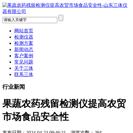
网站首页
检测仪器
检测方案
新闻动态
客户案例
常见问题
关于三体
联系三体
行业新闻
果蔬农药残留检测仪提高农贸
市场食品安全性
发布日期：2024-04-23 09:46:21 浏览次数：
294