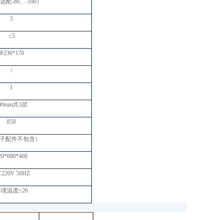
选配-80、-100）
3
≤5
Φ236*170
/
1
00mm共3层
850
罩子配件不包含）
20*680*460
220V 50HZ
境温度≤26