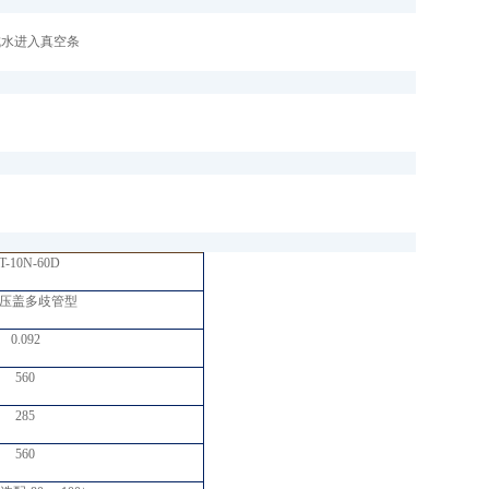
成水进入真空条
T
-10N-60D
压盖多歧管型
0.092
560
285
560