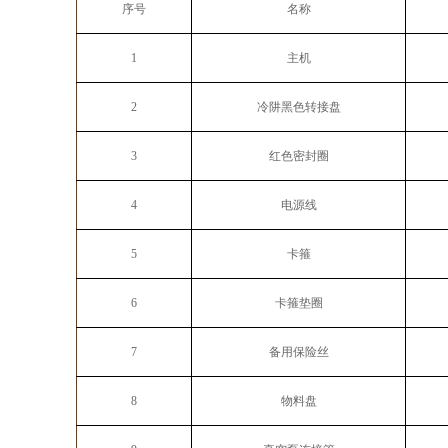
序号
名称
1
主机
2
冷阱黑色转接盘
3
红色密封圈
4
电源线
5
卡箍
6
卡箍垫圈
7
备用保险丝
8
物料盘