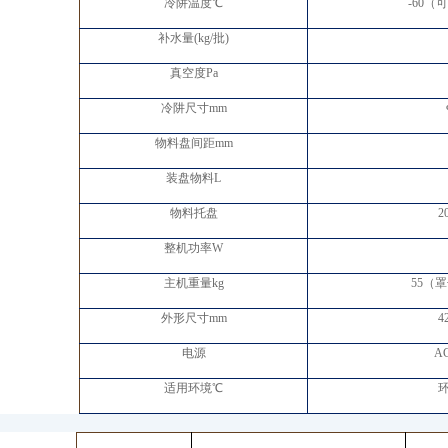
冷阱温度℃
-60（可
补水量(kg/批)
真空度Pa
冷阱尺寸mm
物料盘间距mm
装盘物料L
物料托盘
2
整机功率W
主机重量kg
55（
外形尺寸mm
4
电源
AC
适用环境℃
环