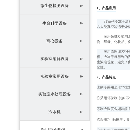
微生物检测设备
1、产品应用
S
T
系列冷冻干燥
生命科学设备
六大类真空冷冻干燥
应用领域及范围
离心设备
物、酵母、化妆品、
应用原理;真空
程，冷冻干燥得到的产物
实验室消解设备
生浓缩现象，避免了
变性。
实验室常用设备
2、产品特点
①制冷采用全球**技术
实验室水处理设备
②采用环保制冷剂(不
③制冷温度:达标冷阱温度(
冷水机
④采用7寸触摸屏，
医用类检测仪