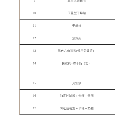
9
真空泵连接管
10
压盖型干燥架
11
干燥桶
12
预冻架
13
黑色八角顶盖(带压盖装置）
14
橡胶阀+冻干瓶（套）
15
真空泵
16
油雾过滤器＋卡箍＋垫圈
17
防返油装置＋卡箍＋垫圈