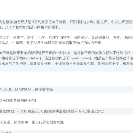
机包括:实验室经济型N系列真空冷冻干燥机、F系列硅油加热小型生产、中试生产型
机。八十个机型能满足不同用户的需求。
:物流学、生物学、医学、化学、病理学动物学、法医鉴定、食品保健品、考古、印刷
保健品、中草药、化学品及生物研究用植物提取等物品的冷冻干燥。
冷冻干燥是利用升华的原理进行干燥的一种技术，是将被干燥的物质在低温下快速冻结
称作冻干物(Lyophilizer)，该过程称作冻干(lyoohilization)。物质在干
由水蒸气产生泡沫，氧化等副作用，干燥物质呈干海绵多孔状，体积基本不变，极易溶
LINDE-HAMPSON，制冷效率高
含有国家禁用的制冷剂)
空载):<-60℃(室温≤28℃)极限冷阱温度(空载)<-65℃(室温≤25℃)
显示直观，操作简单，带运行异常报警功能