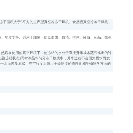
及冻干面积大于3平方的生产型真空冷冻干燥机、食品级真空冷冻干燥机，
品、地质学等。适用于细菌、病毒血浆、血清、抗体、疫苗、药品、微生
，然后在使用的真空环境下，使冻结的水分子直接升华成水蒸气逸出的过
燥前始终处于低温(冻结状态)同时冰晶均匀分布干物质中，升华过程不会因为脱水而发
干水而恢复原状，在**程度上防止干燥物质的物理化和生物物学方面的