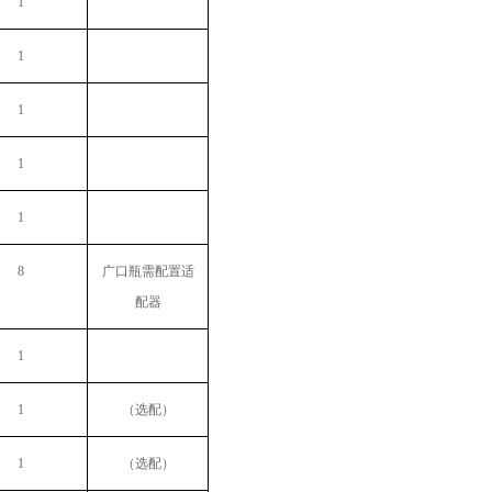
1
1
1
1
1
8
广口瓶需配置适
配器
1
1
（选配）
1
（选配）