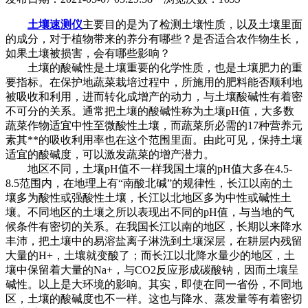
土壤速测仪
主要目的是为了检测土壤性质，以及土壤里面
的成分，对于植物带来的养分有哪些？是否适合农作物生长，
如果土壤被损害，会有哪些影响？
土壤的酸碱性是土壤重要的化学性质，也是土壤肥力的重
要指标。在保护地蔬菜栽培过程中，所施用的肥料能否顺利地
被吸收和利用，进而转化成增产的动力，与土壤酸碱性有着密
不可分的关系。通常把土壤的酸碱性称为土壤pH值，大多数
蔬菜作物适宜中性至微酸性土壤，而蔬菜所必需的17种营养元
素其**的吸收利用率也在这个范围里面。由此可见，保持土壤
适宜的酸碱度，可以激发蔬菜的增产潜力。
地区不同，土壤pH值不一样我国土壤的pH值大多在4.5-
8.5范围内，在地理上有“南酸北碱”的规律性，长江以南的土
壤多为酸性或强酸性土壤，长江以北地区多为中性或碱性土
壤。不同地区的土壤之所以表现出不同的pH值，与当地的气
候条件有密切的关系。在我国长江以南的地区，长期以来降水
丰沛，把土壤中的易溶盐离子淋洗到土壤深层，在耕层内残留
大量的H+，土壤就变酸了；而长江以北降水量少的地区，土
壤中保留着大量的Na+，与CO2反应形成碳酸钠，因而土壤呈
碱性。以上是大环境的影响。其实，即使在同一省份，不同地
区，土壤的酸碱度也不一样。这也与降水、蒸发量等有着密切