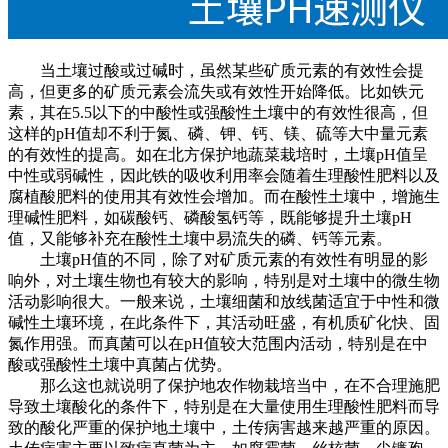
当土壤过酸或过碱时，虽然某些矿质元素的有效性会提
高，但更多的矿质元素会流失或有效性开始降低。比如铁元
素，其在5.5以下的中酸性或强酸性土壤中的有效性很高，但
这样的pH值却不利于氮、磷、钾、钙、镁、硫等大中量元素
的有效性的提高。如在北方保护地蔬菜栽培时，土壤pH值呈
中性或弱碱性，因此铁的吸收利用率会随着生理酸性肥料以及
腐植酸肥料的使用其有效性会增加。而在酸性土壤中，增施生
理碱性肥料，如碳酸钙、磷酸氢钙等，既能够提升土壤pH
值，又能够补充在酸性土壤中易流失的磷、钙等元素。
土壤pH值的不同，除了对矿质元素的有效性有明显的影
响外，对土壤生物也有较大的影响，特别是对土壤中的微生物
活动影响很大。一般来说，土壤细菌和放线菌适宜于中性和微
碱性土壤环境，在此条件下，其活动旺盛，有机质矿化快、固
氮作用强。而真菌可以在pH值较大范围内活动，特别是在中
酸或强酸性土壤中真菌占优势。
那么这也就说明了保护地农作物栽培当中，在不合理施肥
导致土壤酸化的条件下，特别是在大量使用生理酸性肥料而导
致的酸化严重的保护地土壤中，土传病害越来越严重的原因。