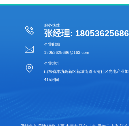
服务热线
张经理: 18053625686
企业邮箱
18053625686@163.com‬
企业地址
山东省潍坊高新区新城街道玉清社区光电产业加速
415房间
远销北京,天津,河北,山西,内蒙古,辽宁,吉林,黑龙江,上海,江苏,