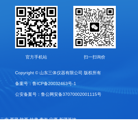
官方手机站
扫一扫询价
Copyright © 山东三体仪器有限公司 版权所有
备案号：鲁ICP备20032463号-1
公安备案号：鲁公网安备37070002001115号
,云南,西藏,陕西,甘肃,青海,宁夏,新疆等地