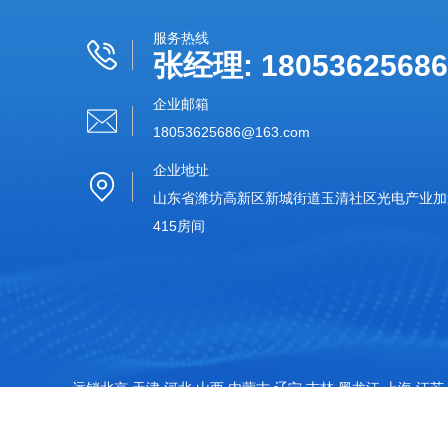
服务热线
张经理: 18053625686
企业邮箱
18053625686@163.com‬
企业地址
山东省潍坊高新区新城街道玉清社区光电产业加速
415房间
远销北京,天津,河北,山西,内蒙古,辽宁,吉林,黑龙江,上海,江苏,
特别声明：本站部分内容来自于网络，如有侵权嫌疑，请立