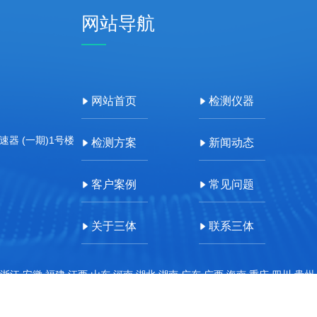
网站导航
网站首页
检测仪器
器 (一期)1号楼
检测方案
新闻动态
客户案例
常见问题
关于三体
联系三体
浙江,安徽,福建,江西,山东,河南,湖北,湖南,广东,广西,海南,重庆,四川,贵州
即联系本站管理员删除内容。